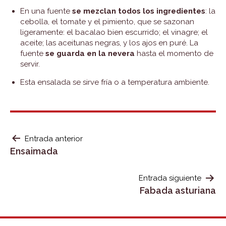
En una fuente
se mezclan todos los ingredientes
: la
cebolla, el tomate y el pimiento, que se sazonan
ligeramente: el bacalao bien escurrido; el vinagre; el
aceite; las aceitunas negras, y los ajos en puré. La
fuente
se guarda en la nevera
hasta el momento de
servir.
Esta ensalada se sirve fría o a temperatura ambiente.
NAVEGACIÓN
Entrada anterior
Ensaimada
DE
ENTRADAS
Entrada siguiente
Fabada asturiana