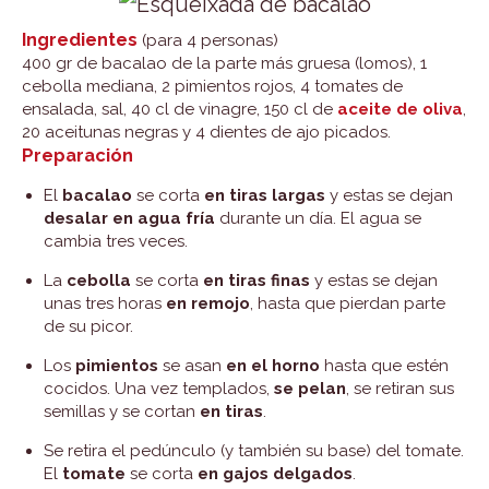
Ingredientes
(para 4 personas)
400 gr de bacalao de la parte más gruesa (lomos), 1
cebolla mediana, 2 pimientos rojos, 4 tomates de
ensalada, sal, 40 cl de vinagre, 150 cl de
aceite de oliva
,
20 aceitunas negras y 4 dientes de ajo picados.
Preparación
El
bacalao
se corta
en tiras largas
y estas se dejan
desalar en agua fría
durante un día. El agua se
cambia tres veces.
La
cebolla
se corta
en tiras finas
y estas se dejan
unas tres horas
en remojo
, hasta que pierdan parte
de su picor.
Los
pimientos
se asan
en el horno
hasta que estén
cocidos. Una vez templados,
se pelan
, se retiran sus
semillas y se cortan
en tiras
.
Se retira el pedúnculo (y también su base) del tomate.
El
tomate
se corta
en gajos delgados
.