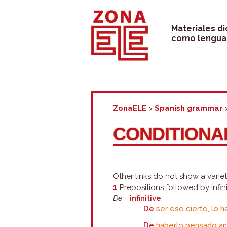
Skip
to
Materiales d
como lengua 
content
ZonaELE
>
Spanish grammar
CONDITIONA
Other links do not show a varie
1
Prepositions followed by infini
De
+
infinitive
.
De
ser eso cierto, lo h
De
haberlo pensado ant