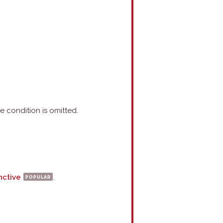
he condition is omitted.
nctive
popular
.