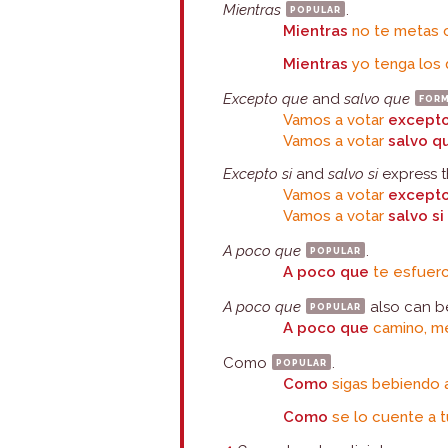
Mientras
popular
.
Mientras
no te metas c
Mientras
yo tenga los 
Excepto que
and
salvo que
for
Vamos a votar
except
Vamos a votar
salvo q
Excepto si
and
salvo si
express t
Vamos a votar
excepto
Vamos a votar
salvo s
A poco que
popular
.
A poco que
te esfuerc
A poco que
popular
also can be
A poco que
camino, m
Como
popular
.
Como
sigas bebiendo as
Como
se lo cuente a tu