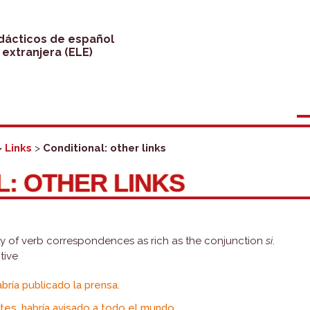
idácticos de español
extranjera (ELE)
>
Links
>
Conditional: other links
L: OTHER LINKS
ty of verb correspondences as rich as the conjunction
si
.
tive
abría publicado la prensa.
es, habría avisado a todo el mundo.