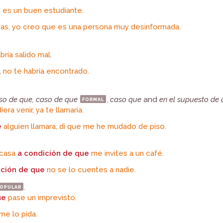
 es un buen estudiante.
ras, yo creo que es una persona muy desinformada.
bría salido mal.
 no te habría encontrado.
so de que, caso de que
formal
,
caso que
and
en el supuesto de
era venir, ya te llamaría.
e
alguien llamara, di que me he mudado de piso.
 casa
a condición de que
me invites a un café.
ción de que
no se lo cuentes a nadie.
opular
.
ue
pase un imprevisto.
me lo pida.