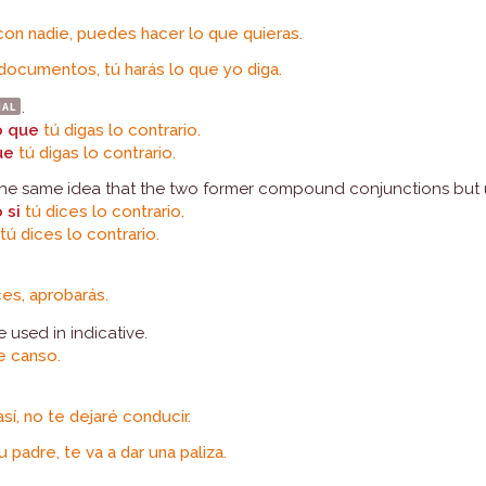
on nadie, puedes hacer lo que quieras.
documentos, tú harás lo que yo diga.
mal
.
o que
tú digas lo contrario.
ue
tú digas lo contrario.
he same idea that the two former compound conjunctions but us
 si
tú dices lo contrario.
i
tú dices lo contrario.
es, aprobarás.
 used in indicative.
e canso.
í, no te dejaré conducir.
 padre, te va a dar una paliza.