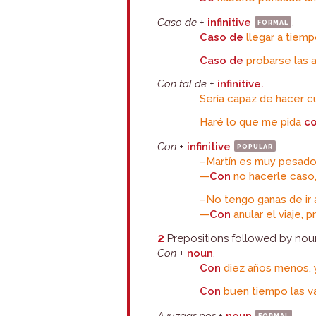
Caso de
+
infinitive
formal
.
Caso de
llegar a tiemp
Caso de
probarse las a
Con tal de
+
infinitive.
Sería capaz de hacer c
Haré lo que me pida
co
Con
+
infinitive
popular
.
–Martín es muy pesado
—
Con
no hacerle caso,
–No tengo ganas de ir 
—
Con
anular el viaje, 
2
Prepositions followed by nou
Con
+
noun
.
Con
diez años menos, y
Con
buen tiempo las v
formal