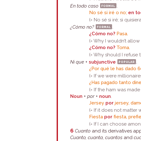
En todo caso
formal
.
No sé si iré o no;
en t
(= No sé si iré; si quisiera
¿Cómo no?
formal
.
¿Cómo no?
Pasa.
(= Why I wouldn’t allow
¿Cómo no?
Toma.
(= Why should I refuse to
Ni que
+
subjunctive
popular
.
¿Por qué le has dado 
(= If we were millionai
¿Has pagado tanto dine
(= If the ham was made
Noun
+
por
+
noun
.
Jersey
por
jersey, dam
(= If it does not matter
Fiesta
por
fiesta, prefi
(= If I can choose among
6
Cuanto
and its derivatives a
Cuanto, cuanta, cuantos
and
cu