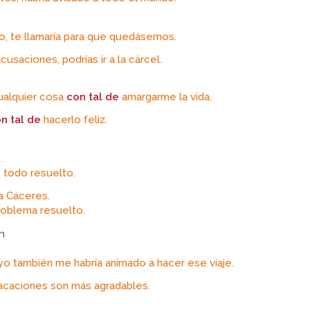
o, te llamaría para que quedásemos.
cusaciones, podrías ir a la cárcel.
ualquier cosa
con tal de
amargarme la vida.
n tal de
hacerlo feliz.
.
 todo resuelto.
a Cáceres.
problema resuelto.
n
o también me habría animado a hacer ese viaje.
acaciones son más agradables.