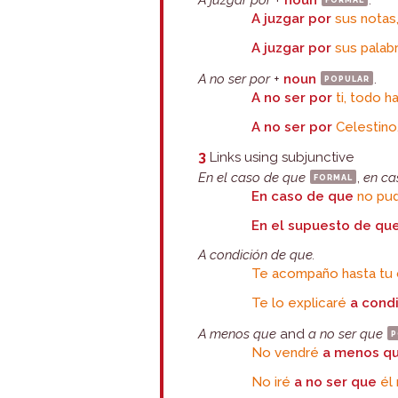
A juzgar por
+
noun
.
A juzgar por
sus notas,
A juzgar por
sus palab
A no ser por
+
noun
popular
.
A no ser por
ti, todo ha
A no ser por
Celestino,
3
Links using subjunctive
En el caso de que
formal
,
en ca
En caso de que
no pudi
En el supuesto de qu
A condición de que.
Te acompaño hasta tu
Te lo explicaré
a condi
A menos que
and
a no ser que
p
No vendré
a menos q
No iré
a no ser que
él 