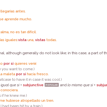
 llegarías antes.
 se aprende mucho.
alma, no es tan difícil.
as iguales:
vista
una,
vistas
todas.
al, although generally do not look like; in this case, a part of t
igo
por si
quieres venir.
ase you want to come.)
la maleta
por si
hacía fresco.
suitcase to have it in case it was cool.)
,
igual que si
+
subjunctive
popular
and
lo mismo que si
+
subju
conociera.
s if he knew me.)
me hubiese atropellado un tren.
if I had been hit by a train.)