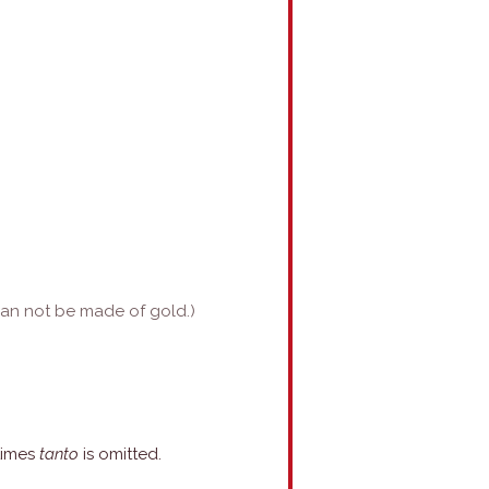
can not be made of gold.)
times
tanto
is omitted.