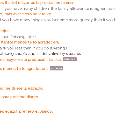
s (tanto) mayor es la prestación familiar.
(= If you have many children, the family allowance is higher than 
o) más avaricioso se vuelve.
 If you have many things, you become more greedy than if you h
ejor.
than finishing late.)
, (tanto) menos te lo agradecerá.
thank you less than if you do it wrong.)
eplacing
cuanto
and its derivative by
mientras.
es mayor es la prestación familiar.
vulgar
s menos te lo agradecerá.
vulgar
o me duele la espalda.
 para pedirme dinero.
s el azul, prefiero el blanco.