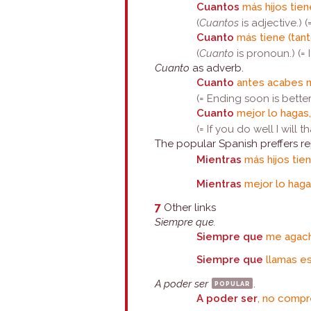
Cuantos
más hijos tiene
(
Cuantos
is adjective.) 
Cuanto
más tiene (tant
(
Cuanto
is pronoun.) (=
Cuanto
as adverb.
Cuanto
antes acabes m
(= Ending soon is better 
Cuanto
mejor lo hagas
(= If you do well I will 
The popular Spanish preffers r
Mientras
más hijos tien
Mientras
mejor lo haga
7
Other links
Siempre que.
Siempre que
me agach
Siempre que
llamas es
A poder ser
popular
.
A poder ser
, no compre