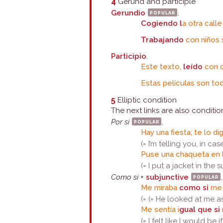
4
Gerund and participle
Gerundio
popular
.
Cogiendo l
a otra calle
Trabajando
con niños
Participio
.
Este texto,
leído
con c
Estas películas son tod
5
Elliptic condition
The next links are also condition
Por si
popular
.
Hay una fiesta; te lo d
(= I’m telling you, in c
Puse una chaqueta en 
(= I put a jacket in the 
Como si
+
subjunctive
popular
Me miraba
como si
me 
(= (= He looked at me a
Me sentía i
gual que si
(= I felt like I would be 