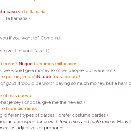
odo caso
ya te llamaría.
 ir, te llamaría.)
 you if you want to? Come in.)
 give it to you? Take it.)
60 euros?
Ni que
fuéramos millonarios!
res, we would give money to other people, but we’re not.)
ro por un jamón? ¡
Ni que
fuera de oro!
 of gold, it would be worth paying so much money, but a ham 
e el más nuevo.
 what jersey I choose, give me the newest.)
ero la de disfraces.
 different types of parties, I prefer costume parties.)
ppear in correspondence with
tanto más
and
tanto menos.
Many 
antas
as adjectives or pronouns.